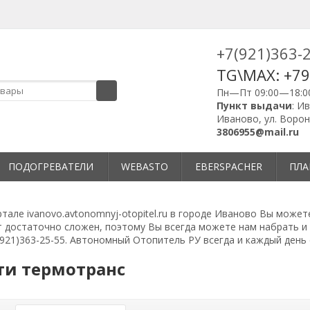
+7(921)363-
TG\MAX: +7
Пн—Пт 09:00—18:0
Пункт выдачи
: И
Иваново, ул. Ворон
3806955@mail.ru
ПОДОГРЕВАТЕЛИ
WEBASTO
EBERSPACHER
ПЛА
тале ivanovo.avtonomnyj-otopitel.ru в городе Иваново Вы може
 достаточно сложен, поэтому Вы всегда можете нам набрать 
921)363-25-55. Автономный Отопитель РУ всегда и каждый день 
ти термотранс