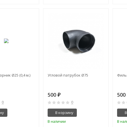
рник Ø25 (0,4 м.)
Угловой патрубок Ø75
Филь
500
50
₽
0
0
ну
В корзину
В
В наличии
В на