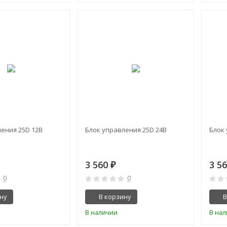
ения 25D 12В
Блок управления 25D 24В
Блок
3 560
3 5
₽
0
0
ну
В корзину
В
В наличии
В на