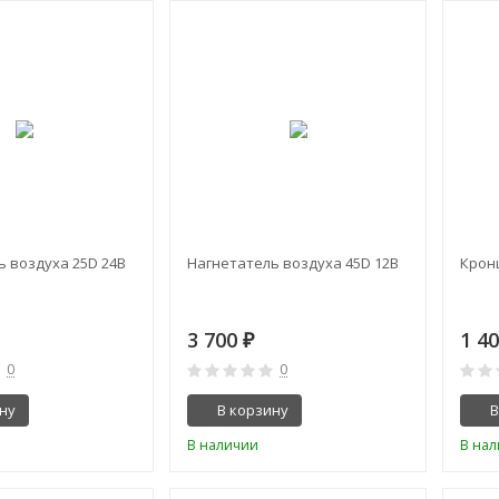
 воздуха 25D 24В
Нагнетатель воздуха 45D 12В
Крон
3 700
1 4
₽
0
0
ну
В корзину
В
В наличии
В на