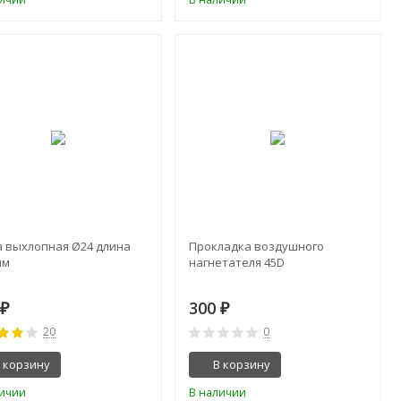
а выхлопная Ø24 длина
Прокладка воздушного
мм
нагнетателя 45D
0
300
₽
₽
20
0
 корзину
В корзину
личии
В наличии