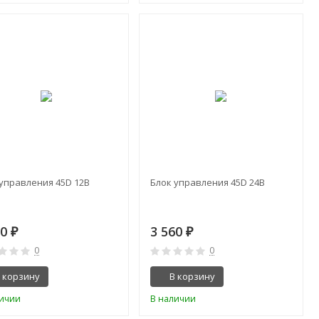
 управления 45D 12В
Блок управления 45D 24В
60
3 560
₽
₽
0
0
 корзину
В корзину
личии
В наличии