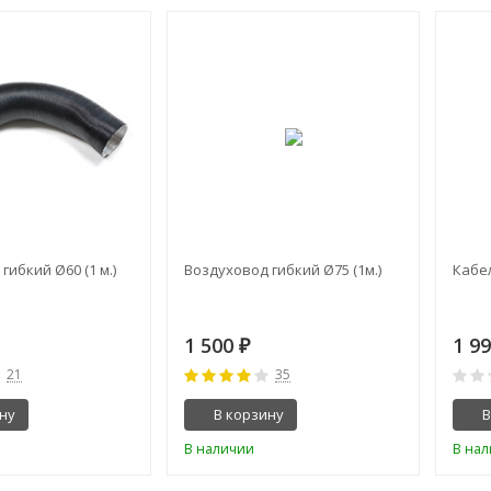
гибкий Ø60 (1 м.)
Воздуховод гибкий Ø75 (1м.)
Кабе
1 500
1 9
₽
21
35
ну
В корзину
В
В наличии
В на