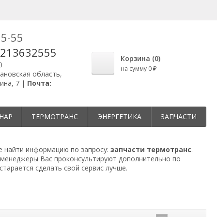
25-55
9213632555
Корзина (
0
)
0
на сумму
0
₽
вановская область,
ина, 7 |
Почта:
НАР
ТЕРМОТРАНС
ЭНЕРГЕТИКА
ЗАПЧАСТИ
те найти информацию по запросу:
запчасти термотранс
.
и менеджеры Вас проконсультируют дополнительно по
старается сделать свой сервис лучше.