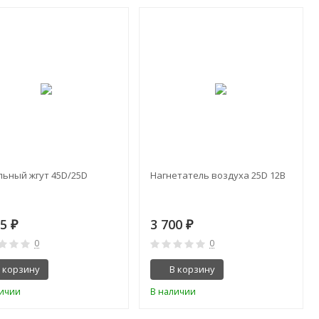
льный жгут 45D/25D
Нагнетатель воздуха 25D 12В
95
3 700
₽
₽
0
0
 корзину
В корзину
личии
В наличии