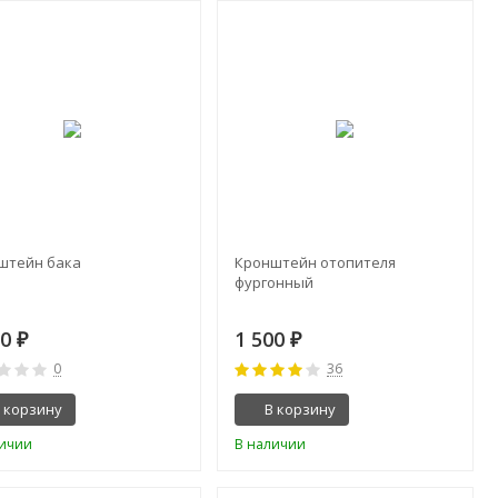
штейн бака
Кронштейн отопителя
фургонный
00
1 500
₽
₽
0
36
 корзину
В корзину
личии
В наличии