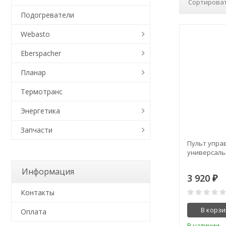
Сортироват
Подогреватели
Webasto
Eberspacher
Планар
Термотранс
Энергетика
Запчасти
Пульт упра
универсаль
Информация
3 920
₽
Контакты
В корзи
Оплата
В наличии