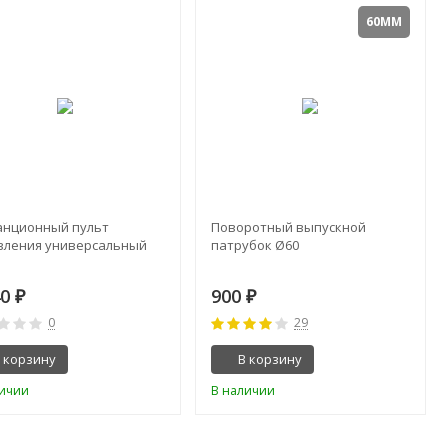
60ММ
анционный пульт
Поворотный выпускной
вления универсальный
патрубок Ø60
40
900
₽
₽
0
29
 корзину
В корзину
личии
В наличии