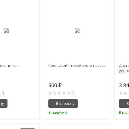
отопителя
Кронштейн топливного насоса
Дист
упра
500
3 8
₽
0
0
ну
В корзину
В
В наличии
В на