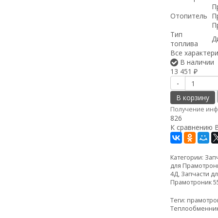
П
Отопитель
П
П
Тип
Д
топлива
Все характер
В наличии
13 451
₽
-
В корзину
Получение инф
826
К сравнению
Категории:
Зап
для Прамотрон
4Д
,
Запчасти д
Прамотроник 
Теги:
прамотро
Теплообменник 