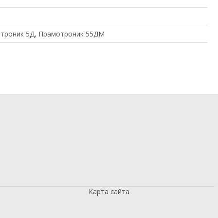
отроник 5Д, Прамотроник 55ДМ
Карта сайта