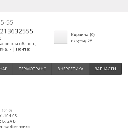
25-55
9213632555
Корзина (
0
)
0
на сумму
0
₽
вановская область,
ина, 7 |
Почта:
НАР
ТЕРМОТРАНС
ЭНЕРГЕТИКА
ЗАПЧАСТИ
1.104-03
1.104-03.
2 В, 24 В
еплообменники