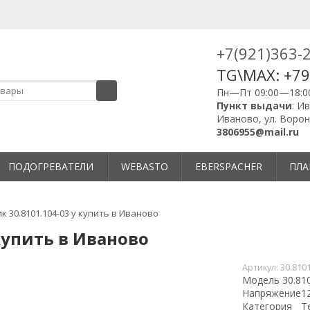
+7(921)363-
TG\MAX: +7
Пн—Пт 09:00—18:0
Пункт выдачи
: И
Иваново, ул. Ворон
3806955@mail.ru
ПОДОГРЕВАТЕЛИ
WEBASTO
EBERSPACHER
ПЛА
 30.8101.104-03 у купить в Иваново
купить в Иваново
Артикул:
30.810
Модель 30.810
Напряжение
1
Категория
Т