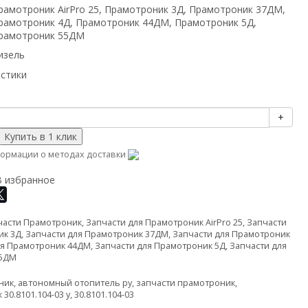
рамотроник AirPro 25, Прамотроник 3Д, Прамотроник 37ДМ,
рамотроник 4Д, Прамотроник 44ДМ, Прамотроник 5Д,
рамотроник 55ДМ
изель
истики
+
ормации о методах доставки
В избранное
части Прамотроник
,
Запчасти для Прамотроник AirPro 25
,
Запчасти
ик 3Д
,
Запчасти для Прамотроник 37ДМ
,
Запчасти для Прамотроник
ля Прамотроник 44ДМ
,
Запчасти для Прамотроник 5Д
,
Запчасти для
55ДМ
ник
,
автономный отопитель ру
,
запчасти прамотроник
,
30.8101.104-03 у
,
30.8101.104-03