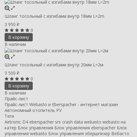
Шланг тосольный с изгибами внутр 18мм L=2m
3 950
₽
0
В корзину
В наличии
Шланг тосольный с изгибами внутр 20мм L=2м
3 500
₽
0
В корзину
В наличии
Прайс-лист
Прайс-лист Webasto и Eberspacher - интернет магазин
Автономный отопитель РУ
Теги
Airtronic D4
eberspacher
srs crash data
webasto
webasto на
катер
Блок управления
Блок управления eberspacher
Блок
управления webasto
Блок управления эбершпехер
Вебасто