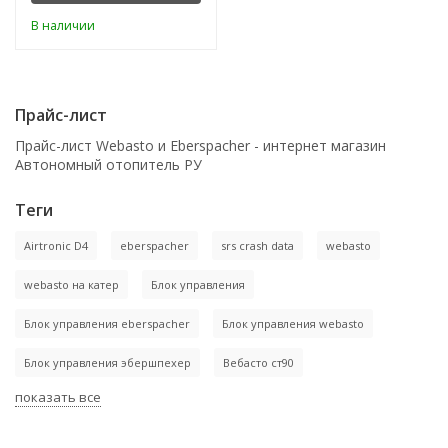
В наличии
Прайс-лист
Прайс-лист Webasto и Eberspacher - интернет магазин
Автономный отопитель РУ
Теги
Airtronic D4
eberspacher
srs crash data
webasto
webasto на катер
Блок управления
Блок управления eberspacher
Блок управления webasto
Блок управления эбершпехер
Вебасто ст90
показать все