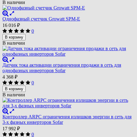
В наличии
Однофазный счетчик Growatt SPM-E
16 016
₽
0
В корзину
В наличии
Датчик тока активации ограничения продажи в сеть для
однофазных инверторов Sofar
4 368
₽
0
В корзину
В наличии
Контроллер ARPC ограничения излишков энергии в сеть для
3-х фазных инверторов Sofar
17 992
₽
0