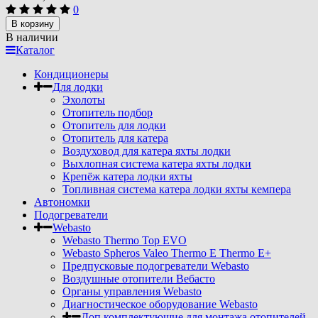
0
В корзину
В наличии
Каталог
Кондиционеры
Для лодки
Эхолоты
Отопитель подбор
Отопитель для лодки
Отопитель для катера
Воздуховод для катера яхты лодки
Выхлопная система катера яхты лодки
Крепёж катера лодки яхты
Топливная система катера лодки яхты кемпера
Автономки
Подогреватели
Webasto
Webasto Thermo Top EVO
Webasto Spheros Valeo Thermo E Thermo E+
Предпусковые подогреватели Webasto
Воздушные отопители Вебасто
Органы управления Webasto
Диагностическое оборудование Webasto
Доп комплектующие для монтажа отопителей