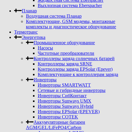
Жидкостная система Eberspacher
Выхлопная система Eberspacher
Планар
Воздушная система Планар
Комплектующие, GSM модемы, монтажные
комплекты и диагностическое оборудование
Термотранс
Энергетика
Промышленное оборудование
Насосы
Частотные преобразователи
Контроллеры заряда солнечных батарей
Контроллеры заряда SRNE
Контроллеры заряда EPSolar (Epever)
Комплектующие к контроллерам заряда
Инверторы
Инверторы SMARTWATT
Сетевые и гибридные инверторы
Инверторы СибКонтакт
Инверторы Sunways UMX
Инверторы Sunways Hybrid
Инверторы EPSolar (EPEVER)
Инверторы COTEK
Аккумуляторные батареи
AGM/GEL/LiFePO4/Carbon