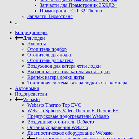
Запчасти для Прамотроник 35ЖД24
Прамотроник ELT 32 Thermo
Запчасти Термотранс
...
Кондиционеры
Для лодки
Эхолоты
Отопитель подбор
Отопитель для лодки
Отопитель для катера
Воздуховод для катера яхты лодки
Выхлопная система катера яхты лодки
Крепёж катера лодки яхты
Топливная система катера лодки яхты кемпера
Автономки
Подогреватели
Webasto
Webasto Thermo Top EVO
Webasto Spheros Valeo Thermo E Thermo E+
Предпусковые подогреватели Webasto
Воздушные отопители Вебасто
Органы управления Webasto
Диагностическое оборудование Webasto
Доп комплектующие для монтажа отопителей