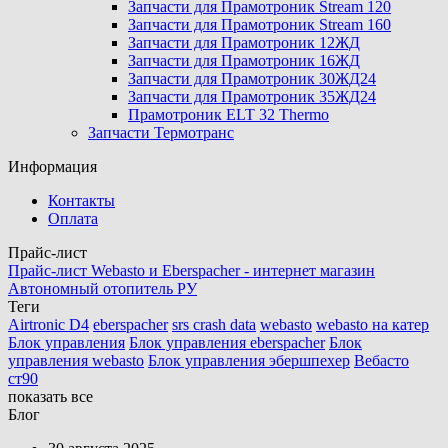
Запчасти для Прамотроник Stream 120
Запчасти для Прамотроник Stream 160
Запчасти для Прамотроник 12ЖД
Запчасти для Прамотроник 16ЖД
Запчасти для Прамотроник 30ЖД24
Запчасти для Прамотроник 35ЖД24
Прамотроник ELT 32 Thermo
Запчасти Термотранс
Информация
Контакты
Оплата
Прайс-лист
Прайс-лист Webasto и Eberspacher - интернет магазин
Автономный отопитель РУ
Теги
Airtronic D4
eberspacher
srs crash data
webasto
webasto на катер
Блок управления
Блок управления eberspacher
Блок
управления webasto
Блок управления эбершпехер
Вебасто
ст90
показать все
Блог