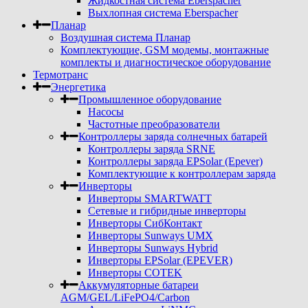
Жидкостная система Eberspacher
Выхлопная система Eberspacher
Планар
Воздушная система Планар
Комплектующие, GSM модемы, монтажные
комплекты и диагностическое оборудование
Термотранс
Энергетика
Промышленное оборудование
Насосы
Частотные преобразователи
Контроллеры заряда солнечных батарей
Контроллеры заряда SRNE
Контроллеры заряда EPSolar (Epever)
Комплектующие к контроллерам заряда
Инверторы
Инверторы SMARTWATT
Сетевые и гибридные инверторы
Инверторы СибКонтакт
Инверторы Sunways UMX
Инверторы Sunways Hybrid
Инверторы EPSolar (EPEVER)
Инверторы COTEK
Аккумуляторные батареи
AGM/GEL/LiFePO4/Carbon